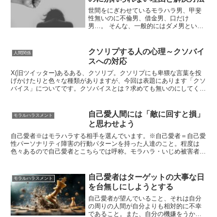
世間をにぎわせているモラハラ男、甲斐
性無いのに不倫男、借金男、口だけ
男…。 そんな、一般的にはダメ男といわ
れる男に惹かれる女性がいます。その
「なぜ？」を解説していきます。ダメ男
に惹かれる女のなぜ？付き合ってもデメ
クソリプする人の心理～クソバイ
人間関係
リットしかなさそうなのに、一...
スへの対応
X(旧ツイッター)あるある、クソリプ。クソリプにも卑猥な言葉を投
げかけたりと色々な種類がありますが、今回は表題にあります「クソ
バイス」についてです。クソバイスとは？求めても無いのにしてく
る、上から目線の何のためにもならないアドバイスのことを...
自己愛人間には「敵に回すと損」
モラルハラスメント
と思わせよう
自己愛者※はモラハラする相手を選んでいます。※自己愛者＝自己愛
性パーソナリティ障害の行動パターンを持った人達のこと。程度は
色々あるので自己愛者とこちらでは呼称。モラハラ・いじめ被害者の
傾向は弱いではなく「やさしい」自己愛者の基本的な性質はい...
自己愛者はターゲットの大事な日
モラルハラスメント
を台無しにしようとする
自己愛者が望んでいること、それは自分
の周りの人間が自分よりも相対的に不幸
であること。また、自分の機嫌をうかが