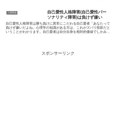
って自主的に奉仕してくれる人間がいる
ことです。自己愛者は自分自身で幸せを
味わうことができません。外的価値や人
自己愛性人格障害(自己愛性パー
人間関係
間関係へ過度に依存するの...
ソナリティ障害)は負けず嫌い
自己愛性人格障害は勝ち負けに異常にこだわる自己愛者「あなたって
負けず嫌いだよね」心理学の知識がある方は、これがズバリ投影だと
いうことがわかります。自己愛者は自分自身を相対的価値でしかみる
ことが出来ないので、基本的に負けず嫌いです。ですが、「...
スポンサーリンク