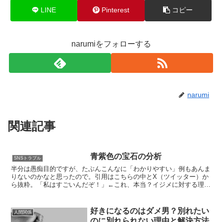
LINE
Pinterest
コピー
narumiをフォローする
narumi
関連記事
青紫色の宝石の分析
SNSトラブル
半分は愚痴目的ですが、たぶんこんなに「わかりやすい」例もあんま
りないのかなと思ったので。引用はこちらの中とX（ツイッター）か
ら抜粋。「私はすごいんだぞ！」←これ、本当？イジメに対する理論
も出してる責任論も私が作りましたまあ色んな大学で理論使...
好きになるのはダメ男？別れたい
人間関係
のに別れられない理由と解決方法