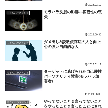
2026.02.10
モラハラ洗脳の影響～客観性の喪
モラルハラスメント
失
2025.09.30
ダメ出し&説教依存症の人と向上
モラルハラスメント
心の強い自罰的な人
2025.01.12
ターゲットに逃げられた自己愛性
モラルハラスメント
パーソナリティ障害(モラハラ加
害者)
2024.06.03
やってないこと＆言ってないこと
モラルハラスメント
をやったこと＆言ったことにされ