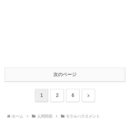
次のページ
次
1
2
6
へ
ホーム
人間関係
モラルハラスメント