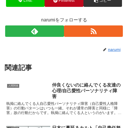
LINE
Pinterest
コピー
narumiをフォローする
narumi
関連記事
仲良くないのに絡んでくる友達の
人間関係
心理/自己愛性パーソナリティ障
害
執拗に絡んでくる人自己愛性パーソナリティ障害（自己愛性人格障
害）の行動パターンはいつも一緒。それが通常の障害と同様に「障
害」故の行動だからです。執拗に絡んでくる人というのがいます。
自己愛性パーソナリティ障害の典型的な行動パターンのひとつで...
日本に蔓延るカルト「自己責任努