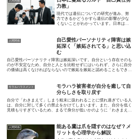
人間関係
力教」
現代では遺伝についての研究が進み、努
力できるかどうかすら遺伝の影響が少な
くないことがわかっています。日本は努
力を賛美し、努力しない人を怠惰だとみ
なす傾向が強いです。また努力して結果
を出せなかった人に対して「自己責任
自己愛性パーソナリティ障害は嫉
人間関係
だ」と断罪するのもよく見る...
妬深く「嫉妬されてる」と思い込
む
自己愛性パーソナリティ障害は嫉妬深いです。自分という存在そのも
のが不安定なため、自分と人とを比較せずにはいられず、さらに自分
の価値は高くなければならないので嫉妬を嫉妬と認めることもできま
せん。自己愛性パーソナリティ障害が嫉妬深い背景自己愛性...
モラハラ被害者が自分を癒して自
モラルハラスメント
分らしさを取り戻す
自分で「わきまえて」しまう粗末に扱われることに慣れ過ぎている人
は、自分に対して多くの禁止をかけてしまいます。また、自分を低く
見積もりすぎているため、まるで身分が低いかのように「わきまえ
て」しまったりすることもめずらしくありません。筆者自身も...
能ある鷹は爪を隠すのはなぜ？メ
人間関係
リットを心理学から解説