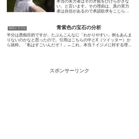
本当の実力者はその才能をひけらかさな
い、と言います。その理由は、真の実力
者は自信があるので承認欲求をこじらせ
ていない、という面もあるでしょう。半
端者の方が周囲に認めてもらいたがる傾
向がある、というのも実際そうですね。
青紫色の宝石の分析
SNSトラブル
ですが、実は「能ある鷹は...
半分は愚痴目的ですが、たぶんこんなに「わかりやすい」例もあんま
りないのかなと思ったので。引用はこちらの中とX（ツイッター）か
ら抜粋。「私はすごいんだぞ！」←これ、本当？イジメに対する理論
も出してる責任論も私が作りましたまあ色んな大学で理論使...
スポンサーリンク