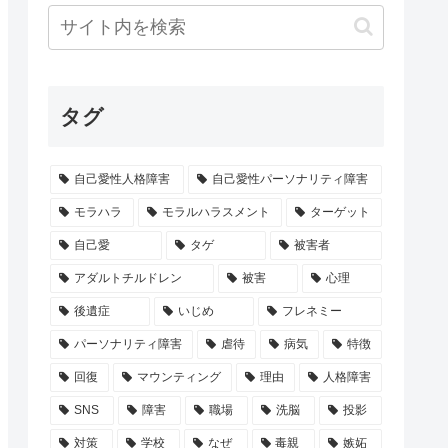
タグ
自己愛性人格障害
自己愛性パーソナリティ障害
モラハラ
モラルハラスメント
ターゲット
自己愛
タゲ
被害者
アダルトチルドレン
被害
心理
後遺症
いじめ
フレネミー
パーソナリティ障害
虐待
病気
特徴
回復
マウンティング
理由
人格障害
SNS
障害
職場
洗脳
投影
対策
学校
なぜ
毒親
嫉妬