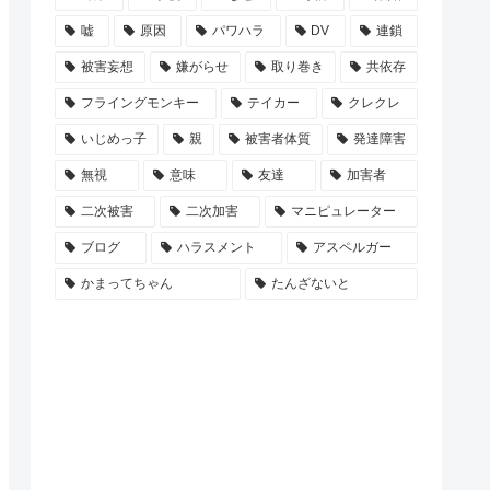
嘘
原因
パワハラ
DV
連鎖
被害妄想
嫌がらせ
取り巻き
共依存
フライングモンキー
テイカー
クレクレ
いじめっ子
親
被害者体質
発達障害
無視
意味
友達
加害者
二次被害
二次加害
マニピュレーター
ブログ
ハラスメント
アスペルガー
かまってちゃん
たんざないと