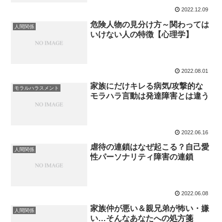
2022.12.09
危険人物の見分け方～関わっては
人間関係
いけない人の特徴【心理学】
2022.08.01
家族にだけキレる病気/攻撃的な
モラルハラスメント
モラハラ言動は発達障害とは違う
2022.06.16
虐待の連鎖はなぜ起こる？自己愛
人間関係
性パーソナリティ障害の連鎖
2022.06.08
家族仲が悪い＆親兄弟が怖い・嫌
人間関係
い…そんなあなたへの処方箋