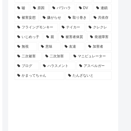
嘘
原因
パワハラ
DV
連鎖
被害妄想
嫌がらせ
取り巻き
共依存
フライングモンキー
テイカー
クレクレ
いじめっ子
親
被害者体質
発達障害
無視
意味
友達
加害者
二次被害
二次加害
マニピュレーター
ブログ
ハラスメント
アスペルガー
かまってちゃん
たんざないと