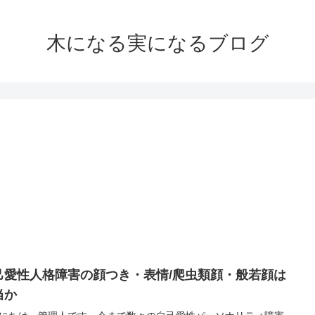
木になる実になるブログ
己愛性人格障害の顔つき・表情/爬虫類顔・般若顔は
当か