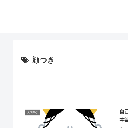
顔つき
自
人間関係
本