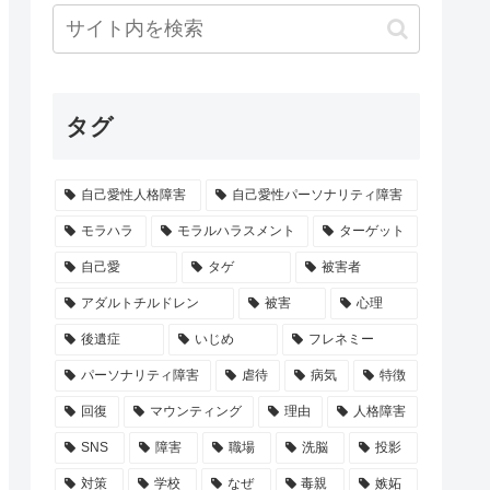
タグ
自己愛性人格障害
自己愛性パーソナリティ障害
モラハラ
モラルハラスメント
ターゲット
自己愛
タゲ
被害者
アダルトチルドレン
被害
心理
後遺症
いじめ
フレネミー
パーソナリティ障害
虐待
病気
特徴
回復
マウンティング
理由
人格障害
SNS
障害
職場
洗脳
投影
対策
学校
なぜ
毒親
嫉妬