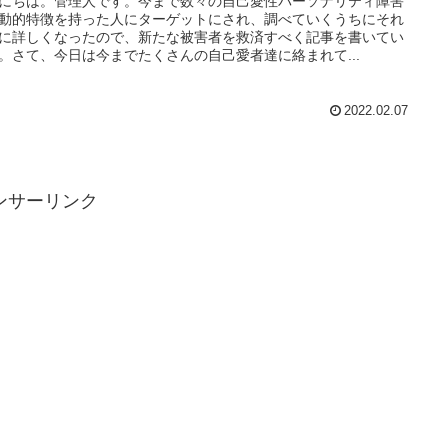
にちは。管理人です。今まで数々の自己愛性パーソナリティ障害
動的特徴を持った人にターゲットにされ、調べていくうちにそれ
に詳しくなったので、新たな被害者を救済すべく記事を書いてい
。さて、今日は今までたくさんの自己愛者達に絡まれて...
2022.02.07
ンサーリンク