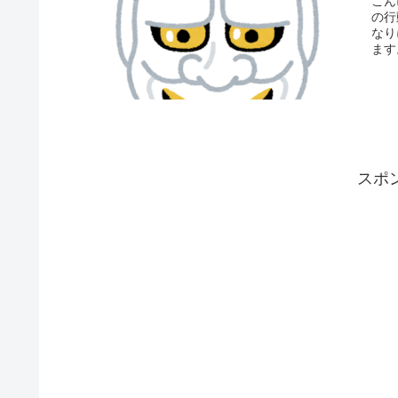
こん
の行
なり
ます
スポ