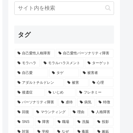
タグ
自己愛性人格障害
自己愛性パーソナリティ障害
モラハラ
モラルハラスメント
ターゲット
自己愛
タゲ
被害者
アダルトチルドレン
被害
心理
後遺症
いじめ
フレネミー
パーソナリティ障害
虐待
病気
特徴
回復
マウンティング
理由
人格障害
SNS
障害
職場
洗脳
投影
対策
学校
なぜ
毒親
嫉妬