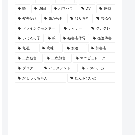
嘘
原因
パワハラ
DV
連鎖
被害妄想
嫌がらせ
取り巻き
共依存
フライングモンキー
テイカー
クレクレ
いじめっ子
親
被害者体質
発達障害
無視
意味
友達
加害者
二次被害
二次加害
マニピュレーター
ブログ
ハラスメント
アスペルガー
かまってちゃん
たんざないと