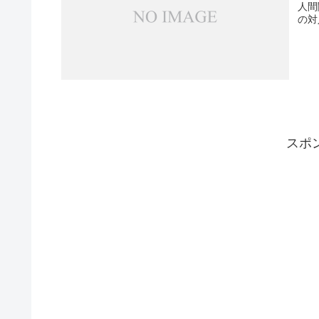
人間
の対
スポ