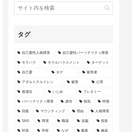
タグ
自己愛性人格障害
自己愛性パーソナリティ障害
モラハラ
モラルハラスメント
ターゲット
自己愛
タゲ
被害者
アダルトチルドレン
被害
心理
後遺症
いじめ
フレネミー
パーソナリティ障害
虐待
病気
特徴
回復
マウンティング
理由
人格障害
SNS
障害
職場
洗脳
投影
対策
学校
なぜ
毒親
嫉妬