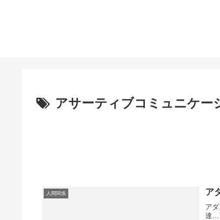
アサーティブコミュニケー
ア
人間関係
アダ
達…