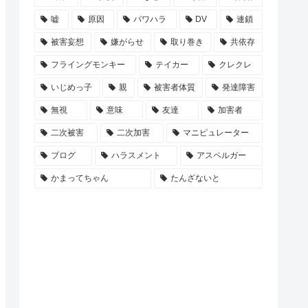
嘘
原因
パワハラ
DV
連鎖
被害妄想
嫌がらせ
取り巻き
共依存
フライングモンキー
テイカー
クレクレ
いじめっ子
親
被害者体質
発達障害
無視
意味
友達
加害者
二次被害
二次加害
マニピュレーター
ブログ
ハラスメント
アスペルガー
かまってちゃん
たんざないと