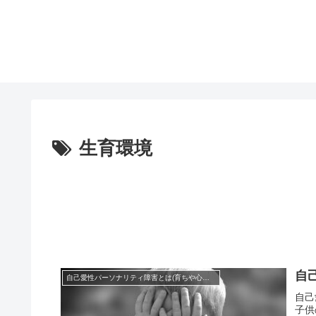
生育環境
自
自己愛性パーソナリティ障害とは(育ちや心理など)
自己
子供