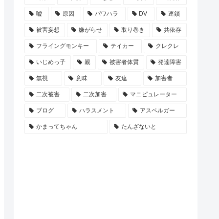
嘘
原因
パワハラ
DV
連鎖
被害妄想
嫌がらせ
取り巻き
共依存
フライングモンキー
テイカー
クレクレ
いじめっ子
親
被害者体質
発達障害
無視
意味
友達
加害者
二次被害
二次加害
マニピュレーター
ブログ
ハラスメント
アスペルガー
かまってちゃん
たんざないと