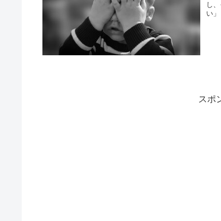
し、
い」
スポ