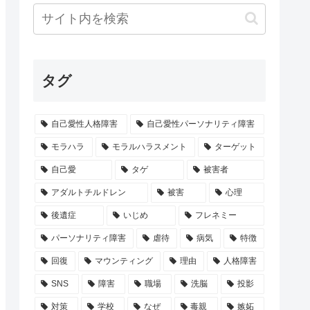
タグ
自己愛性人格障害
自己愛性パーソナリティ障害
モラハラ
モラルハラスメント
ターゲット
自己愛
タゲ
被害者
アダルトチルドレン
被害
心理
後遺症
いじめ
フレネミー
パーソナリティ障害
虐待
病気
特徴
回復
マウンティング
理由
人格障害
SNS
障害
職場
洗脳
投影
対策
学校
なぜ
毒親
嫉妬