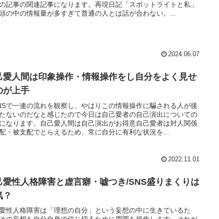
の記事の関連記事になります。再現日記「スポットライトと私」
頭の中の情報量が多すぎて普通の人とは話が合わない。...
2024.06.07
己愛人間は印象操作・情報操作をし自分をよく見せ
のが上手
NSで一連の流れを観察し、やはりこの情報操作に騙される人が後
たないのだなと感じたので今日は自己愛者の自己演出についての
になります。自己愛人間は自己演出がお得意自己愛者は対人関係
配・被支配でとらえるため、常に自分に有利な状況を...
2022.11.01
己愛性人格障害と虚言癖・嘘つき/SNS盛りまくりは
気？
愛性人格障害は「理想の自分」という妄想の中に生きているた
その妄想を自分自身で信じ切るために周囲を操作します。それが