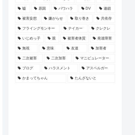
嘘
原因
パワハラ
DV
連鎖
被害妄想
嫌がらせ
取り巻き
共依存
フライングモンキー
テイカー
クレクレ
いじめっ子
親
被害者体質
発達障害
無視
意味
友達
加害者
二次被害
二次加害
マニピュレーター
ブログ
ハラスメント
アスペルガー
かまってちゃん
たんざないと