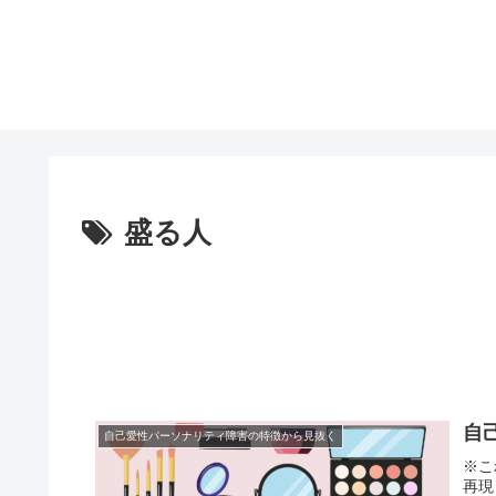
盛る人
自
自己愛性パーソナリティ障害の特徴から見抜く
※こ
再現