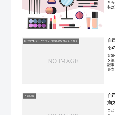
ちら
私は
自
自己愛性パーソナリティ障害の特徴から見抜く
る
某S
を絶
記事
を支
自
人間関係
病
自己
め、