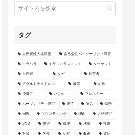
タグ
自己愛性人格障害
自己愛性パーソナリティ障害
モラハラ
モラルハラスメント
ターゲット
自己愛
タゲ
被害者
アダルトチルドレン
被害
心理
後遺症
いじめ
フレネミー
パーソナリティ障害
虐待
病気
特徴
回復
マウンティング
理由
人格障害
SNS
障害
職場
洗脳
投影
対策
学校
なぜ
毒親
嫉妬