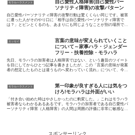
自己愛性人格障害(自己愛性パー
モラルハラスメント
ソナリティ障害)の攻撃パターン
自己愛性パーソナリティ障害の攻撃行動は驚くくらい同じです。被害
に遭った人がそのやり口に「相手は自己愛性パーソナリティ障害で
は？」とピンとくるのも、あまりにも同じようなことが別の場所で起
こっているからです。ターゲットの悪評を流し善人を悪人に仕...
言葉の意味が変えられていくこと
エッセイ
について～家事ハラ・ジェンダー
フリー・扶養控除・モラハラ
先日、モラハラの加害者は人格障害ではない、という趣旨のツイート
を目にしてからひとつ記事を書きましたが、この「言葉の意味が発案
者の想定したものとは違うものへ変わっていく流れ」について、今ま
で起こってきたこと、起こっていることへの共通点がみられ...
第一印象が良すぎる人には気をつ
モラルハラスメント
けろ!モラハラは外面がいい
「付き合い始めた時はやさしかったのに豹変した。」これはモラハラ
被害者ならわかるあるあるです。モラハラの加害者である自己愛性パ
ーソナリティ障害（人格障害）の人間は周囲の評価に非常に敏感なの
で「いい人アピール」「できる人アピール」「やさしい人ア...
スポンサーリンク