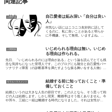
関連記事
自己愛者は妬み深い「自分は良い
人間関係
人」
何気ない話にはニコニコ友好的に話して
くるのに、私に良いことがあると明らか
に不機嫌。そして無視。いますよね。こ
ういう人。自己愛者って、中身は成熟し
てないので人格者とは程遠いです。乳幼
児に成熟した人格や、聖人君子のような
いじめられる理由は無い。いじめ
人間関係
人格なんて無いのと同じで...
る理由は作られる。
先日、「いじめられるのには理由がある」という論を読んでとても残
念な気持ちになった管理人です。このブログにも随分と自己愛性パー
ソナリティ障害（の診断基準を満たすような振る舞いをする人物）に
ついて書いてきましたので、他の記事をお読みの読者様はお...
結婚する前に知っておくこと・準
モラルハラスメント
備しておくこと
結婚というのは大きな人生の節目です。この人となら、そう思って殆
どの人は結婚します。しかし現実、離婚率はそう低くありません。今
や35％、三組に一組は離婚する時代になりました。それは女性が昔
よりも経済力を持つことが可能となり「離婚できるようにな...