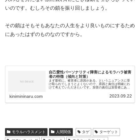
いのです。むしろその鎖を振り回しましょう。
その鎖はそもそもあなたの人生をより良いものにするため
にあったはずのものなのですから。
自己愛性パーソナリティ障害によるモラハラ被害
者の特徴（傾向と対策）
まず最初に。被害者に原因がある、というニュアンスに受
け取られてしまうとよくないので、原因と責任は明確にわ
けて考えていただきたいです。加害の責任は加害者にあり
ます。しかし、加害者はよりデメリットが少なく加害でき
る相手を選んでいるため、被害者の...
2023.09.22
kinimininaru.com
モラルハラスメント
人間関係
タゲ
ターゲット