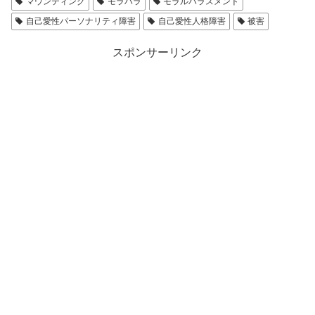
マウンティング
モラハラ
モラルハラスメント
自己愛性パーソナリティ障害
自己愛性人格障害
被害
スポンサーリンク