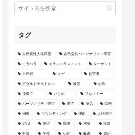
タグ
自己愛性人格障害
自己愛性パーソナリティ障害
モラハラ
モラルハラスメント
ターゲット
自己愛
タゲ
被害者
アダルトチルドレン
被害
心理
後遺症
いじめ
フレネミー
パーソナリティ障害
虐待
病気
特徴
回復
マウンティング
理由
人格障害
SNS
障害
職場
洗脳
投影
対策
学校
なぜ
毒親
嫉妬