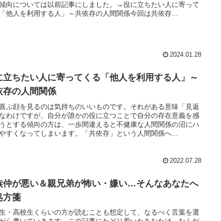
傾向については以前記事にしました。→役に立ちたい人に寄って
「他人を利用する人」～共依存の人間関係今回は共依存...
2024.01.28
に立ちたい人に寄ってくる「他人を利用する人」～
依存の人間関係
喜ぶ顔を見るのは気持ちのいいものです。それがある意味「見返
なわけですが、自分が誰かの役に立つことで自分の存在意義を感
うとする傾向の方は、一歩間違えると不健康な人間関係の沼にハ
やすくなってしまいます。「共依存」という人間関係へ...
2022.07.28
族仲が悪い＆親兄弟が怖い・嫌い…そんなあなたへ
処方箋
生・高校生くらいの方が読むことも想定して、なるべく言葉を選
がら書いていきます。この記事にたどり着いたあなたは、なんだ