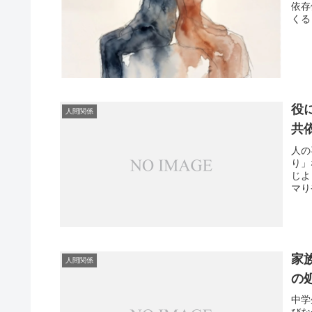
依存
くる
役
人間関係
共
人の
り」
じよ
マり
家
人間関係
の
中学
びな