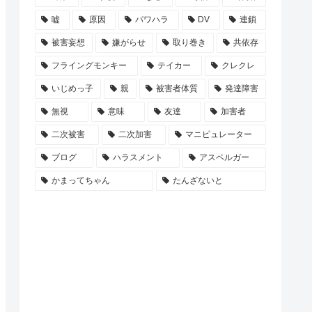
嘘
原因
パワハラ
DV
連鎖
被害妄想
嫌がらせ
取り巻き
共依存
フライングモンキー
テイカー
クレクレ
いじめっ子
親
被害者体質
発達障害
無視
意味
友達
加害者
二次被害
二次加害
マニピュレーター
ブログ
ハラスメント
アスペルガー
かまってちゃん
たんざないと