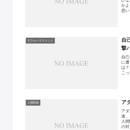
かよ
思い
自
モラルハラスメント
撃
自己
に遭
は？
こっ
ア
人間関係
アダ
達…
人間
の対