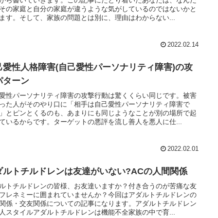
その家庭と自分の家庭が違うような気がしているのではないかと
ます。そして、家族の問題とは別に、理由はわからない...
2022.02.14
己愛性人格障害(自己愛性パーソナリティ障害)の攻
パターン
愛性パーソナリティ障害の攻撃行動は驚くくらい同じです。被害
った人がそのやり口に「相手は自己愛性パーソナリティ障害で
」とピンとくるのも、あまりにも同じようなことが別の場所で起
ているからです。ターゲットの悪評を流し善人を悪人に仕...
2022.02.01
ダルトチルドレンは友達がいない?ACの人間関係
ルトチルドレンの皆様、お友達いますか？付き合うのが苦痛な友
フレネミーに囲まれていませんか？今回はアダルトチルドレンの
関係・交友関係についての記事になります。アダルトチルドレン
人スタイルアダルトチルドレンは機能不全家族の中で育...