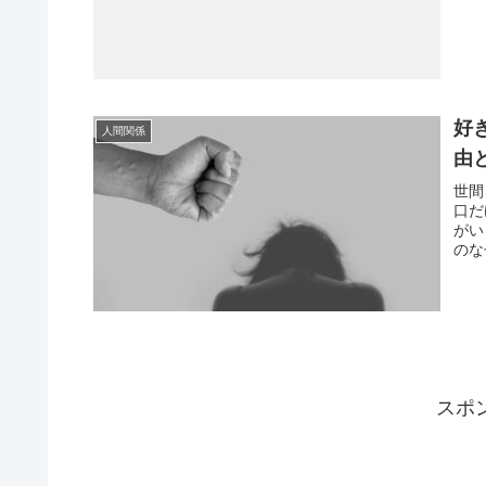
好
人間関係
由
世間
口だ
がい
のな
スポ