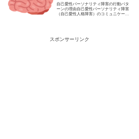
自己愛性パーソナリティ障害の行動パタ
ーンの理由自己愛性パーソナリティ障害
（自己愛性人格障害）のコミュニケーシ
ョンパターンは、基本的に比較・投影・
歪曲・論点すり替え・矮小化・隠蔽・ほ
のめかし・忘却・貶め・悪口の吹聴など
です。これらの行動は自己...
スポンサーリンク