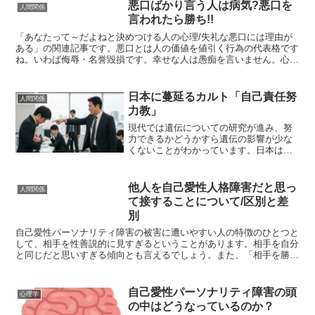
はそのまま自己愛性パーソナリティ障害
悪口ばかり言う人は病気?悪口を
人間関係
の行動パターンと酷似し...
言われたら勝ち!!
「あなたって～だよねと決めつける人の心理/失礼な悪口には理由が
ある」の関連記事です。悪口とは人の価値を値引く行為の代表格です
ね。いわば侮辱・名誉毀損です。幸せな人は愚痴を言いません。心が
健康な人は満たされていますから悪口なんて言う暇がありま...
日本に蔓延るカルト「自己責任努
人間関係
力教」
現代では遺伝についての研究が進み、努
力できるかどうかすら遺伝の影響が少な
くないことがわかっています。日本は努
力を賛美し、努力しない人を怠惰だとみ
なす傾向が強いです。また努力して結果
を出せなかった人に対して「自己責任
他人を自己愛性人格障害だと思っ
人間関係
だ」と断罪するのもよく見る...
て接することについて/区別と差
別
自己愛性パーソナリティ障害の被害に遭いやすい人の特徴のひとつと
して、相手を性善説的に見すぎるということがあります。相手を自分
と同じだと思いすぎる傾向とも言えるでしょう。また、「相手を勝手
に人格障害者扱いするなんてひどい」という価値観を持って...
自己愛性パーソナリティ障害の頭
心理学
の中はどうなっているのか？