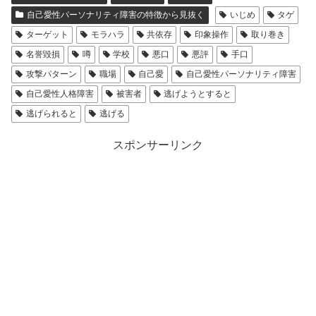
自己愛性パーソナリティ障害の特徴から見抜く
いじめ
タゲ
ターゲット
モラハラ
共依存
印象操作
取り巻き
名誉毀損
噂
学校
悪口
悪評
手口
攻撃パターン
職場
自己愛
自己愛性パーソナリティ障害
自己愛性人格障害
被害者
逃げようとすると
逃げられると
逃げる
スポンサーリンク