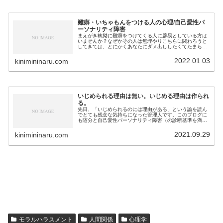
難癖・いちゃもんをつける人の心理/自己愛性パ
ーソナリティ障害
まえがき執拗に難癖をつけてくる人に辟易としている方は
いませんか？なぜかその人は無理やりこちらに関わろうと
してきては、とにかくあなたにダメ出ししたくてたまらな
い、あなたに勝ちたくてたまらない、そんな人ではありま
せんか？自己愛性パーソナリティ障...
2022.01.03
kinimininaru.com
いじめられる理由は無い。いじめる理由は作られ
る。
先日、「いじめられるのには理由がある」という論を読ん
でとても残念な気持ちになった管理人です。このブログに
も随分と自己愛性パーソナリティ障害（の診断基準を満た
すような振る舞いをする人物）について書いてきましたの
で、他の記事をお読みの読者様はお...
2021.09.29
kinimininaru.com
モラルハラスメント
人間関係
心理学