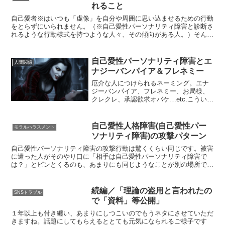
れること
自己愛者※はいつも「虚像」を自分や周囲に思い込ませるための行動
をとらずにいられません。（※自己愛性パーソナリティ障害と診断さ
れるような行動様式を持つような人々、その傾向がある人。）そんな
彼らが恐れることは。その虚像が虚像であると露呈すること...
自己愛性パーソナリティ障害とエ
人間関係
ナジーバンパイア＆フレネミー
厄介な人につけられるネーミング。エナ
ジーバンパイア、フレネミー、お局様、
クレクレ、承認欲求オバケ…etc.こういっ
た人たちに共通するのは他者に対するリ
スペクトを欠いた言動、他者の時間や労
力、ポジティブな気持ちを吸い取るよう
自己愛性人格障害(自己愛性パー
モラルハラスメント
な行為。様々な呼び...
ソナリティ障害)の攻撃パターン
自己愛性パーソナリティ障害の攻撃行動は驚くくらい同じです。被害
に遭った人がそのやり口に「相手は自己愛性パーソナリティ障害で
は？」とピンとくるのも、あまりにも同じようなことが別の場所で起
こっているからです。ターゲットの悪評を流し善人を悪人に仕...
続編／「理論の盗用と言われたの
SNSトラブル
で「資料」等公開」
１年以上も付き纏い、あまりにしつこいのでもうネタにさせていただ
きますね。話題にしてもらえるととても元気になられるご様子です