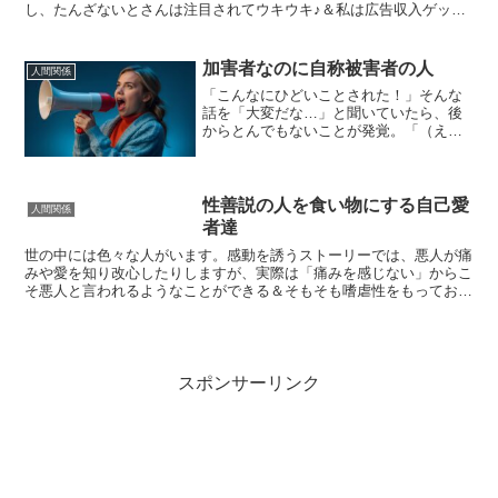
し、たんざないとさんは注目されてウキウキ♪＆私は広告収入ゲッ
ト！ということでWinWinということにしていきましょうか...
加害者なのに自称被害者の人
人間関係
「こんなにひどいことされた！」そんな
話を「大変だな…」と聞いていたら、後
からとんでもないことが発覚。「（え…
むしろ加害者じゃん！！なんで自分がや
ったことを被害者面して周りに相談して
るの？！）」これ、対人トラブルあるあ
るです。自己愛が不健康な...
性善説の人を食い物にする自己愛
人間関係
者達
世の中には色々な人がいます。感動を誘うストーリーでは、悪人が痛
みや愛を知り改心したりしますが、実際は「痛みを感じない」からこ
そ悪人と言われるようなことができる＆そもそも嗜虐性をもっており
加害を楽しんでいる、というケースの方が多いです。心が発...
スポンサーリンク