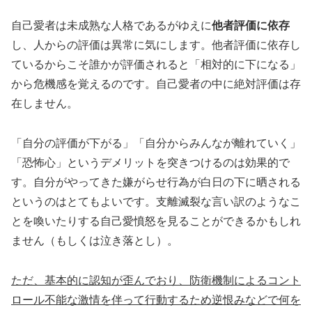
自己愛者は未成熟な人格であるがゆえに
他者評価に依存
し、人からの評価は異常に気にします。他者評価に依存し
ているからこそ誰かが評価されると「相対的に下になる」
から危機感を覚えるのです。自己愛者の中に絶対評価は存
在しません。
「自分の評価が下がる」「自分からみんなが離れていく」
「恐怖心」というデメリットを突きつけるのは効果的で
す。自分がやってきた嫌がらせ行為が白日の下に晒される
というのはとてもよいです。支離滅裂な言い訳のようなこ
とを喚いたりする自己愛憤怒を見ることができるかもしれ
ません（もしくは泣き落とし）。
ただ、基本的に認知が歪んでおり、防衛機制によるコント
ロール不能な激情を伴って行動するため逆恨みなどで何を