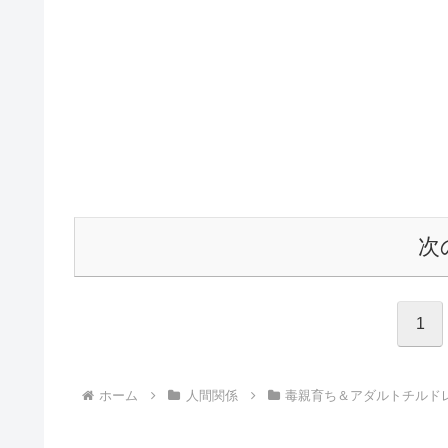
次
1
ホーム
人間関係
毒親育ち＆アダルトチルド