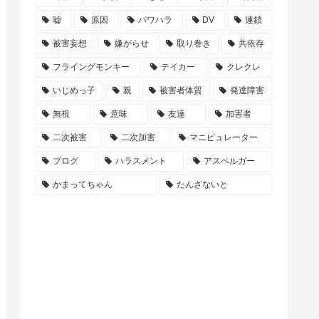
嘘
原因
パワハラ
DV
連鎖
被害妄想
嫌がらせ
取り巻き
共依存
フライングモンキー
テイカー
クレクレ
いじめっ子
親
被害者体質
発達障害
無視
意味
友達
加害者
二次被害
二次加害
マニピュレーター
ブログ
ハラスメント
アスペルガー
かまってちゃん
たんざないと