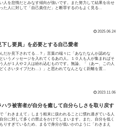
い人を怠惰だとみなす傾向が強いです。また努力して結果を出せ
った人に対して「自己責任だ」と断罪するのもよく見る...
2025.06.24
見下し要員」を必要とする自己愛者
んだか見下されてる…？」言葉の端々に「あなたなんか認めな
というメッセージを入れてくるあの人。１０人も人が集まればそ
う人が１人や２人は紛れ込むものです。無論、「（あー、この人
どくさいタイプだわ…）」と思われてなんとなく距離を置...
2023.11.06
ラハラ被害者が自分を癒して自分らしさを取り戻す
で「わきまえて」しまう粗末に扱われることに慣れ過ぎている人
自分に対して多くの禁止をかけてしまいます。また、自分を低く
もりすぎているため、まるで身分が低いかのように「わきまえ