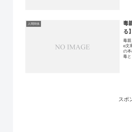
毒
人間関係
る
毒親
α文
の本
毒と
スポ