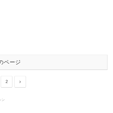
のページ
次
2
へ
レン