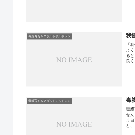
我
毒親育ち＆アダルトチルドレン
「我
よく
ると
良く
毒
毒親育ち＆アダルトチルドレン
毒親
せん
ま自
と、