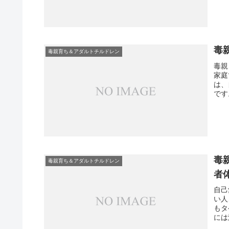
毒
毒親育ち＆アダルトチルドレン
毒親
家庭
は、
です
毒
毒親育ち＆アダルトチルドレン
者
自己
い人
もタ
には