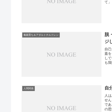
て」
脱
毒親育ち＆アダルトチルドレン
ジ
自己
蓋を
して
も我
自
人間関係
人は
せん
であ
の思