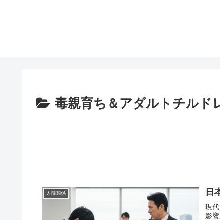
毒親育ち＆アダルトチルド
日
人間関係
現代
影響