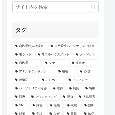
タグ
自己愛性人格障害
自己愛性パーソナリティ障害
モラハラ
モラルハラスメント
ターゲット
自己愛
タゲ
被害者
アダルトチルドレン
被害
心理
後遺症
いじめ
フレネミー
パーソナリティ障害
虐待
病気
特徴
回復
マウンティング
理由
人格障害
SNS
障害
職場
洗脳
投影
対策
学校
なぜ
毒親
嫉妬