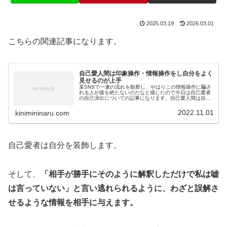
2025.03.19
2026.03.01
こちらの関連記事になります。
自己愛人間は印象操作・情報操作をし自分をよく
見せるのが上手
某SNSで一連の流れを観察し、やはりこの情報操作に騙さ
れる人が後を絶たないのだなと感じたので今日は自己愛者
の自己演出についての記事になります。自己愛人間は自己
演出がお得意自己愛者は対人関係を支配・被支配でとらえ
るため、常に自分に有利な状況を...
2022.11.01
kinimininaru.com
自己愛者は自分を装飾します。
そして、
「相手が勝手にそのように解釈しただけで私は嘘
は言っていない」と言い逃れられるように、わざと誤解さ
せるような情報を相手に与えます。