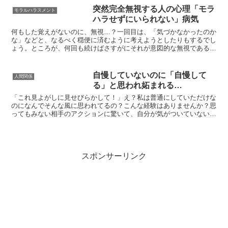
突然完全無視する人の心理「モラ
モラルハラスメント
ハラせずにいられない」病気
何もした覚えがないのに、無視…？一回目は、「気づかなかったのか
な」などと、なるべく穏便に済むように考えようとしたりもするでし
ょう。ところが、何回も続けばさすがにそれが意図的な無視であると
わかります。今回はそんな「突然無視する人」についての解...
自慢していないのに「自慢して
人間関係
る」と思われ妬まれる…
「これ見よがしに見せびらかして！」え？私は普通にしていただけな
のになんでそんな風に思われてるの？こんな経験はありませんか？思
ってもみない相手のアクションに驚いて、自分が気がついていないだ
けで何かよくないことをしてしまったのかな…？なんて。で...
スポンサーリンク