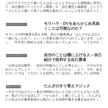
このワードでたどり着いた人はきっととんでもない人間関係に苦労し
て「自己愛性パーソナリティ障害」や「自己愛性人格障害」というワ
ードにたどり着いて色々と情報を集めていらっしゃる方であろうと予
想します。かつて甚大なる被害を被った筆者として、これか...
モラハラ・DVをあらかじめ見抜
モラルハラスメント
くことは可能なのか？
モラハラやDV被害を訴える時、殆どの被害者は「なんでそんなのと
一緒になったの？」といった言葉を投げかけられてしまいます。しか
し、「付き合い始めとは全く別人になってしまった」「とてもやさし
い人だった」、というケースはむしろあるあるです。モラハ...
自分のことは棚に上げる人～自己
モラルハラスメント
紹介で批判する自己愛者
「お前は自分勝手」「自分の利益のことしか考えない」「チヤホヤさ
れたいんでしょ？」「〇〇やったらダメだから」…え？…それ、あな
たのことでは…？人のことを批判しているのに、批判している内容は
本人のこと。それが自己愛者の特徴です。モラハラを指摘し...
たんざのすり替えマジック
SNSトラブル
＜今までのおさらい＞私が当時知らない人であったたんざないと氏
が、私のブログを読んで「パクられた」と感じてしまう。↓たんざな
いと氏はその被害妄想から私のことを誹謗中傷する書き込みをX（旧
ツイッター）で名指しで何度も続ける。（同様のことを私の他...