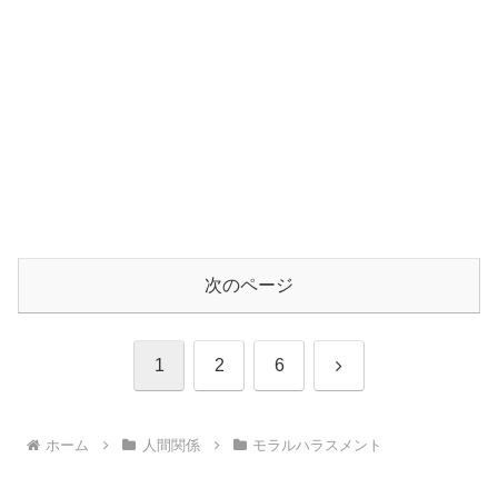
次のページ
次
1
2
6
へ
ホーム
人間関係
モラルハラスメント