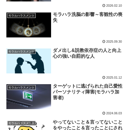
2026.02.10
モラハラ洗脳の影響～客観性の喪
モラルハラスメント
失
2025.09.30
ダメ出し&説教依存症の人と向上
モラルハラスメント
心の強い自罰的な人
2025.01.12
ターゲットに逃げられた自己愛性
モラルハラスメント
パーソナリティ障害(モラハラ加
害者)
2024.06.03
やってないこと＆言ってないこと
モラルハラスメント
をやったこと＆言ったことにされ