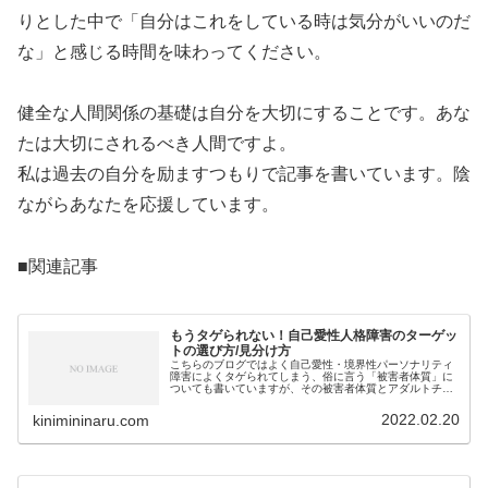
りとした中で「自分はこれをしている時は気分がいいのだ
な」と感じる時間を味わってください。
健全な人間関係の基礎は自分を大切にすることです。あな
たは大切にされるべき人間ですよ。
私は過去の自分を励ますつもりで記事を書いています。陰
ながらあなたを応援しています。
■関連記事
もうタゲられない！自己愛性人格障害のターゲッ
トの選び方/見分け方
こちらのブログではよく自己愛性・境界性パーソナリティ
障害によくタゲられてしまう、俗に言う「被害者体質」に
ついても書いていますが、その被害者体質とアダルトチル
ドレンの関連性にも触れています。ですが、B群のパーソ
ナリティ障害によくタゲられる人で...
2022.02.20
kinimininaru.com