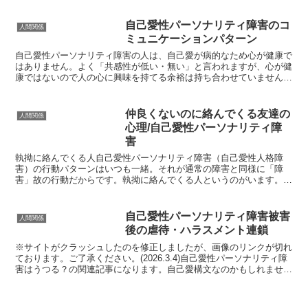
自己愛性パーソナリティ障害のコ
人間関係
ミュニケーションパターン
自己愛性パーソナリティ障害の人は、自己愛が病的なため心が健康で
はありません。よく「共感性が低い・無い」と言われますが、心が健
康ではないので人の心に興味を持てる余裕は持ち合わせていません。
よってそもそも他者と心の交流があるコミュニケーションを...
仲良くないのに絡んでくる友達の
人間関係
心理/自己愛性パーソナリティ障
害
執拗に絡んでくる人自己愛性パーソナリティ障害（自己愛性人格障
害）の行動パターンはいつも一緒。それが通常の障害と同様に「障
害」故の行動だからです。執拗に絡んでくる人というのがいます。
自己愛性パーソナリティ障害の典型的な行動パターンのひとつで...
自己愛性パーソナリティ障害被害
人間関係
後の虐待・ハラスメント連鎖
※サイトがクラッシュしたのを修正しましたが、画像のリンクが切れ
ております。ご了承ください。(2026.3.4)自己愛性パーソナリティ障
害はうつる？の関連記事になります。自己愛構文なのかもしれません
が、「被害者が一方的に被害者なわけない。自分...