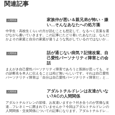
関連記事
家族仲が悪い＆親兄弟が怖い・嫌
人間関係
い…そんなあなたへの処方箋
中学生・高校生くらいの方が読むことも想定して、なるべく言葉を選
びながら書いていきます。この記事にたどり着いたあなたは、なんだ
かよその家庭と自分の家庭が違うような気がしているのではないかと
思います。そして、家族の問題とは別に、理由はわからない...
話が通じない病気？記憶改竄、自
人間関係
己愛性パーソナリティ障害との会
話
まえがき自己愛性パーソナリティ障害であろうと医師が思っても、そ
の診断名を本人に伝えることは殆ど無いらしいです。それは自己愛性
パーソナリティ障害は「自分は自己愛性パーソナリティ障害だ」とい
うことを認められる時には殆ど治っている、という類のもの...
アダルトチルドレンは友達がいな
人間関係
い?ACの人間関係
アダルトチルドレンの皆様、お友達いますか？付き合うのが苦痛な友
達…フレネミーに囲まれていませんか？今回はアダルトチルドレンの
人間関係・交友関係についての記事になります。アダルトチルドレン
の対人スタイルアダルトチルドレンは機能不全家族の中で育...