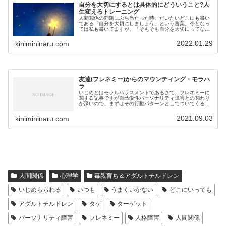
自分を大切にするとは具体的にどういうこと?人
生変えるトレーニング
人間関係の問題にぶち当たった時、だいたいどこにも書い
てある「自分を大切にしましょう」という言葉。今となっ
ては私も書いてますが、「そもそも自分を大切にってなん
なんだよ」っていうのが、苦しい現状を生きていた時の感
想だったなと思います。そこで、１...
2022.01.29
kinimininaru.com
友達(フレネミー)からのマウンティング・モラハ
ラ
いじめとはモラルハラスメントであるさて、フレネミーに
関する記事ですが自己愛性パーソナリティ障害との関わり
が深いので、まずはその行動パターンとしてついてくるモ
ラルハラスメントについて触れておこうと思います。ここ
最近はモラハラ=モラルハラスメン...
2021.09.03
kinimininaru.com
人間関係
心理学
毒親育ち＆アダルトチルドレン
いじめらられる
いつも
うまくいかない
どこにいっても
アダルトチルドレン
タゲ
ターゲット
パーソナリティ障害
フレネミー
人格障害
人間関係