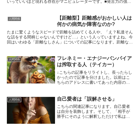
いっていいほど現れる存在がマニピュレーターです。■発言力の強い
人■その集団において価値があるとされている何かを持ってい...
【距離梨】距離感がおかしい人は
人間関係
何かの病気か障害なのか?
たまに驚くようなスピードで距離を詰めてくる人や、「え？私達そん
な話をする間柄じゃないんですけど…」という人っていますよね。今
回はいわゆる「距離なしさん」についての記事になります。距離なし
さんにも種類がある距離なしさんにも種類があります。それ...
フレネミー・エナジーバンパイア
人間関係
は搾取する人（テイカー）
↓こちらの記事をリライトし、長ったらし
かったので記事を分けました。以前はこ
ちらのアドレスに書いてあった内容の後
半部分のリライトになります。エナジー
バンパイアやフレネミーの行動パターン
はそのまま自己愛性パーソナリティ障害
自己愛者は「誤解させる」
人間関係
の行動パターンと酷似し...
こちらの関連記事になります。自己愛者
は自分を装飾します。そして、「相手が
勝手にそのように解釈しただけで私は嘘
は言っていない」と言い逃れられるよう
に、わざと誤解させるような情報を相手
に与えます。今回はそんな自己愛者ある
あるについて実際にあった...