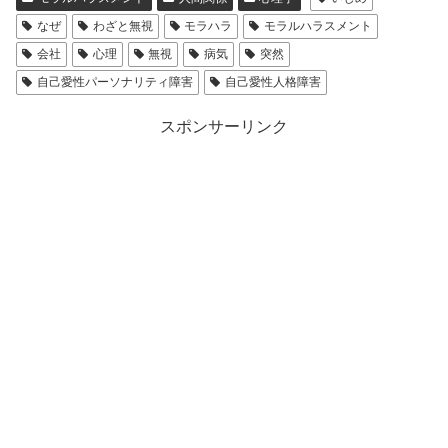
なぜ
わざと無視
モラハラ
モラルハラスメント
会社
心理
無視
病気
突然
自己愛性パーソナリティ障害
自己愛性人格障害
スポンサーリンク