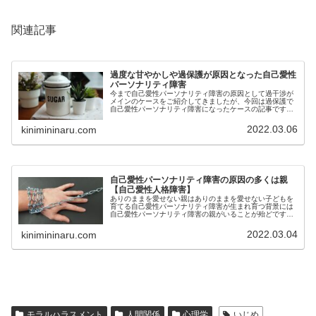
関連記事
過度な甘やかしや過保護が原因となった自己愛性
パーソナリティ障害
今まで自己愛性パーソナリティ障害の原因として過干渉が
メインのケースをご紹介してきましたが、今回は過保護で
自己愛性パーソナリティ障害になったケースの記事です。
なぜ過度な甘やかしや過保護でも自己愛性パーソナリティ
障害になるのか自己愛性パーソナリ...
2022.03.06
kinimininaru.com
自己愛性パーソナリティ障害の原因の多くは親
【自己愛性人格障害】
ありのままを愛せない親はありのままを愛せない子どもを
育てる自己愛性パーソナリティ障害が生まれ育つ背景には
自己愛性パーソナリティ障害の親がいることが殆どです。
そして、自己愛性パーソナリティ障害の被害に頻繁に遭っ
てしまう「被害者体質」、心理学的...
2022.03.04
kinimininaru.com
モラルハラスメント
人間関係
心理学
いじめ