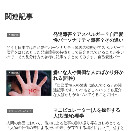
関連記事
発達障害？アスペルガー？自己愛
人間関係
性パーソナリティ障害？その違い
どうも日本では自己愛性パーソナリティ障害の特徴がアスペルガー症
候群をはじめとした発達障害の特徴として紹介されていることが多い
ので、その見分け方の参考に記事をまとめてみます。自己愛性パーソ
ナリティ障害の特徴的行動でありながら発達障害の人には難...
嫌いな人や面倒な人にばかり好か
人間関係
れる(同性)
「自己愛性人格障害は絡んでくる」の関
連記事です。いつもどこへいっても厄介
な人ばかりが近づいてくることに困って
いる人はいませんか？そう。それはかつ
ての管理人…なのですが、今まで何度も
何度も同じ目に遭い続け、心身の不調を
マニピュレーター(人を操作する
モラルハラスメント
抱えて心理学を学び対処法...
人)対策/心理学
人間の集団において、能力による仕事の割り振り等をはじめとする
「人物の評価の差による扱いの差」が存在する場所において、必ずと